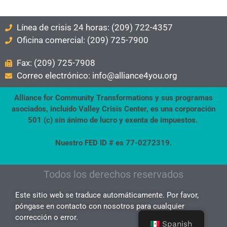
Línea de crisis 24 horas: (209) 722-4357
Oficina comercial: (209) 725-7900
Fax: (209) 725-7908
Correo electrónico: info@alliance4you.org
Alliance for Community Transformations y sus programas
asociados, incluido Valley Crisis Center, es una corporación
501 (c) sin ánimo de lucro y exenta de impuestos.
Nuestro FED ID # es 77-0272319.
Todos los derechos reservados
Este sitio web se traduce automáticamente. Por favor,
póngase en contacto con nosotros para cualquier
corrección o error.
Spanish